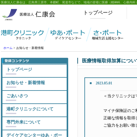
医療法人仁康会は、広島県三原市、本郷町、尾道市などで、地域の皆様に医療（精神科、心療内科
トップページ
ホーム
お知らせ・新着情報
医療情報取得加算につい
トップページ
お知らせ・新着情報
2023.05.01
ごあいさつ
＜当クリニックは
港町クリニックについて
マイナ保険証のご
正確な情報を取得
専門外来について
ご協力をお願い致
デイケアセンターゆあ・ポー